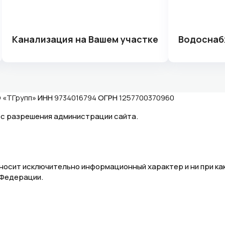
Канализация на Вашем участке
Водоснаб
 «
ТГрупп
» ИНН
9734016794
ОГРН
1257700370960
о с разрешения администрации сайта.
носит исключительно информационный характер и ни при как
 Федерации.