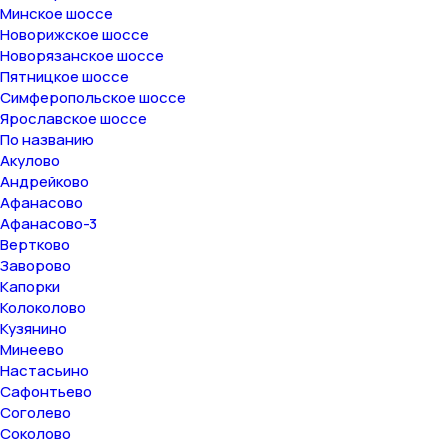
Минское шоссе
Новорижское шоссе
Новорязанское шоссе
Пятницкое шоссе
Симферопольское шоссе
Ярославское шоссе
По названию
Акулово
Андрейково
Афанасово
Афанасово-3
Вертково
Заворово
Капорки
Колоколово
Кузянино
Минеево
Настасьино
Сафонтьево
Соголево
Соколово