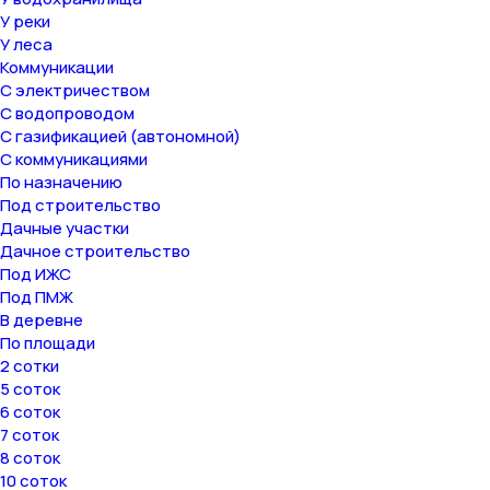
У реки
У леса
Коммуникации
С электричеством
С водопроводом
С газификацией (автономной)
С коммуникациями
По назначению
Под строительство
Дачные участки
Дачное строительство
Под ИЖС
Под ПМЖ
В деревне
По площади
2 сотки
5 соток
6 соток
7 соток
8 соток
10 соток