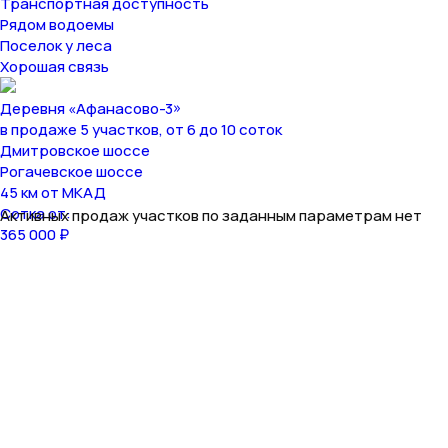
Транспортная доступность
Рядом водоемы
Поселок у леса
Хорошая связь
Деревня «Афанасово-3»
в продаже 5 участков, от 6 до 10 соток
Дмитровское шоссе
Рогачевское шоссе
45 км от МКАД
Сотка от:
Активных продаж участков по заданным параметрам нет
365 000 ₽