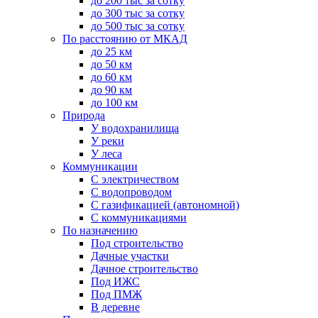
до 200 тыс за сотку
до 300 тыс за сотку
до 500 тыс за сотку
По расстоянию от МКАД
до 25 км
до 50 км
до 60 км
до 90 км
до 100 км
Природа
У водохранилища
У реки
У леса
Коммуникации
С электричеством
С водопроводом
С газификацией (автономной)
С коммуникациями
По назначению
Под строительство
Дачные участки
Дачное строительство
Под ИЖС
Под ПМЖ
В деревне