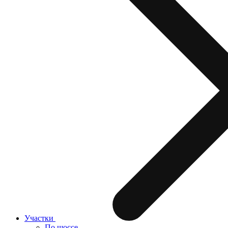
Участки
По шоссе