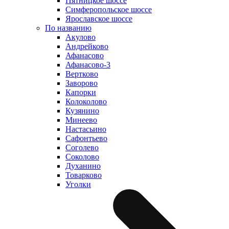
Пятницкое шоссе
Симферопольское шоссе
Ярославское шоссе
По названию
Акулово
Андрейково
Афанасово
Афанасово-3
Вертково
Заворово
Капорки
Колоколово
Кузянино
Минеево
Настасьино
Сафонтьево
Соголево
Соколово
Духанино
Товарково
Уголки