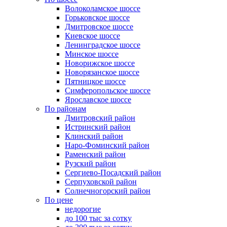
Волоколамское шоссе
Горьковское шоссе
Дмитровское шоссе
Киевское шоссе
Ленинградское шоссе
Минское шоссе
Новорижское шоссе
Новорязанское шоссе
Пятницкое шоссе
Симферопольское шоссе
Ярославское шоссе
По районам
Дмитровский район
Истринский район
Клинский район
Наро-Фоминский район
Раменский район
Рузский район
Сергиево-Посадский район
Серпуховской район
Солнечногорский район
По цене
недорогие
до 100 тыс за сотку